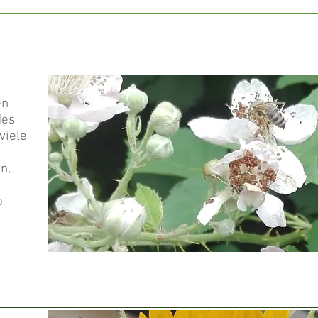
en
des
viele
n,
o