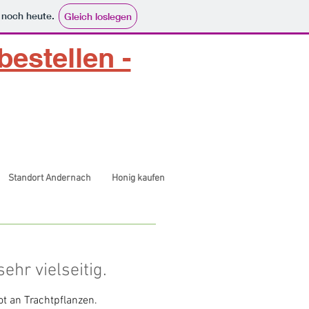
e noch heute.
Gleich loslegen
 bestellen -
Standort Andernach
Honig kaufen
ehr vielseitig.
ot an Trachtpflanzen.