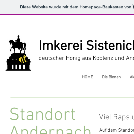
Diese Website wurde mit dem Homepage-Baukasten von
Imkerei Sistenic
deutscher Honig aus Koblenz und A
HOME
Die Bienen
Ak
Standort
Viel Raps 
Andernach
Auf dem Standort